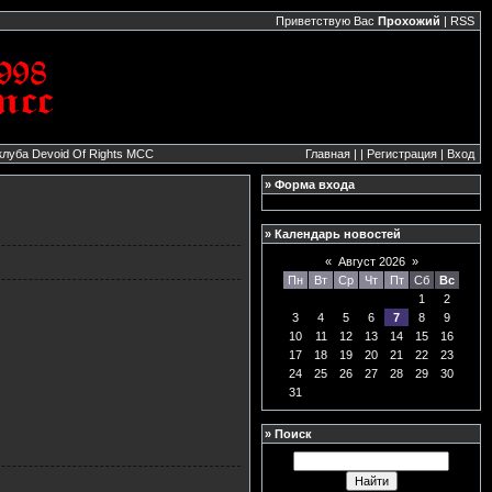
Приветствую Вас
Прохожий
|
RSS
клуба
Devoid Of Rights MCC
Главная
|
|
Регистрация
|
Вход
» Форма входа
» Календарь новостей
«
Август 2026
»
Пн
Вт
Ср
Чт
Пт
Сб
Вс
1
2
3
4
5
6
7
8
9
10
11
12
13
14
15
16
17
18
19
20
21
22
23
24
25
26
27
28
29
30
31
» Поиск