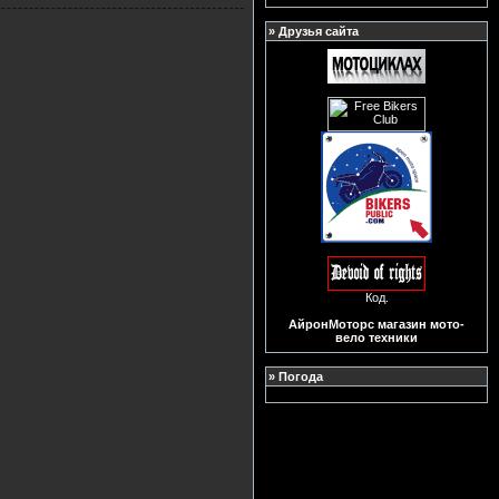
» Друзья сайта
Код.
АйронМоторс магазин мото-
вело техники
» Погода