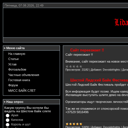
Пятница, 07.08.2026, 22:49
» Меню сайта
Сайт переезжает !!
На главную
Сайт переезжает !!
Статьи
Внимание, сайт переезжает на новое мес
Устав
Фотоальбом
Просмотров:
21182
|
Добавил:
Devoidofrights
|
Дата
Частные объявления
Шестой Лидский Байк Фестивал
Гостевая книга
Шестой Лидский Байк Фестиваль пройдет с
Форум
МИСС БАЙК СЛЕТ
Вся информация будет позже. Ищем кавер
Желающие выступить шлите демо на devoi
» Наш опрос
Организаторы ищут творческих личностей
Какую группу Вы хотели бы
Так же не откажемся от спонсорской помо
видеть на Шестом байк слете
+37529 5816496
Ария
Кипелов
Король и шут
Просмотров:
53956
|
Добавил:
Devoidofrights
|
Дата