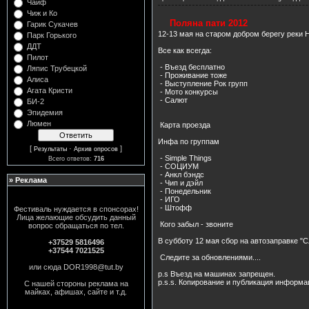
Чайф
Чиж и Ко
Поляна пати 2012
Гарик Сукачев
12-13 мая на старом добром берегу реки
Парк Горького
ДДТ
Все как всегда:
Пилот
- Въезд бесплатно
Ляпис Трубецкой
- Проживание тоже
Алиса
- Выступление Рок групп
Агата Кристи
- Мото конкурсы
- Салют
БИ-2
Эпидемия
Люмен
Карта проезда
Инфа по группам
[
·
]
Результаты
Архив опросов
- Simple Things
Всего ответов:
716
- СОЦИУМ
- Анкл бэндс
» Реклама
- Чип и дэйл
- Понедельник
- ИГО
- Штофф
Фестиваль нуждается в спонсорах!
Лица желающие обсудить данный
Кого забыл - звоните
вопрос обращаться по тел.
В субботу 12 мая сбор на автозаправке "С
+37529 5816496
+37544 7021525
Следите за обновлениями....
или сюда DOR1998@tut.by
p.s Въезд на машинах запрещен.
p.s.s. Копирование и публикация информа
C нашей стороны реклама на
майках, афишах, сайте и т.д.