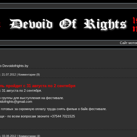
Сайт мото
то
Devoidofrights.by
:
21.07.2012
|
Комментарии (9)
ь пройдет с 31 августа по 2 сентября
 31 августа по 2 сентября.
 группы для выступления на фестивале.
dofrights@gmail.com
 готовых за скромную оплату труда снять фильм о байк фестивале.
щи - по всем вопросам звоните +37544 7021525
:
03.06.2012
|
Комментарии (4)